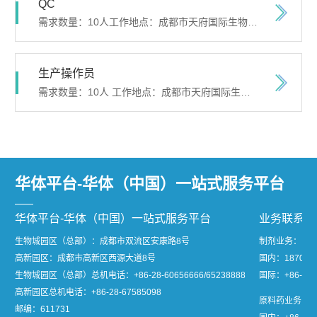
QC
需求数量：10人工作地点：成都市天府国际生物城、西源大道8号岗位职责：主要职责：1.负责原辅料等样品的水分、UV、含量、旋光、重金属等的检验工作；2.熟练使用理化分析相关的仪器设备；3.负责试液更换、配制和管理；4.负责检验仪器日常维护保养，定期确认；5.负责检验仪器日常维护保养，定期确认；任职要求：1.本科及以上学历...
生产操作员
需求数量：10人 工作地点：成都市天府国际生物城、西源大道8号 岗位职责：负责生产车间一线操作工作。 任职要求：高中及以上学历，一年以上制药企业相关工作经验。 简历投递邮箱：hr@capitalcitycorvettes.com
华体平台-华体（中国）一站式服务平台
华体平台-华体（中国）一站式服务平台
业务联系
生物城园区（总部）：成都市双流区安康路8号
制剂业务：
高新园区：成都市高新区西源大道8号
国内：1870811
生物城园区（总部）总机电话：
+86-28-60656666/65238888
国际：+86-28-
高新园区总机电话：
+86-28-67585098
原料药业务：
邮编：611731