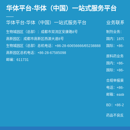
华体平台-华体（中国）一站式服务平台
华体平台-华体（中国）一站式服务平台
业务联系
生物城园区（总部）：成都市双流区安康路8号
制剂业务：
高新园区：成都市高新区西源大道8号
国内：1870811
生物城园区（总部）总机电话：
+86-28-60656666/65238888
国际：+86-28-
高新园区总机电话：
+86-28-67585098
原料药业务：
邮编：611731
国内：+86-28-
国际：+86-28-87
合规举报渠道
电话：+86-28-6
邮箱：easton@ca
BD：+86-28-87
药品不良反应报告：pv